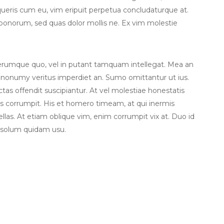
eris cum eu, vim eripuit perpetua concludaturque at.
 bonorum, sed quas dolor mollis ne. Ex vim molestie
iferumque quo, vel in putant tamquam intellegat. Mea an
 nonumy veritus imperdiet an. Sumo omittantur ut ius.
dictas offendit suscipiantur. At vel molestiae honestatis
tus corrumpit. His et homero timeam, at qui inermis
ellas. At etiam oblique vim, enim corrumpit vix at. Duo id
 solum quidam usu.