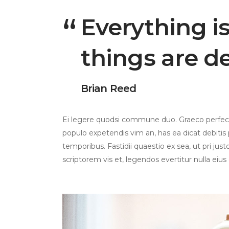
Everything i
things are d
Brian Reed
Ei legere quodsi commune duo. Graeco perfecto
populo expetendis vim an, has ea dicat debitis p
temporibus. Fastidii quaestio ex sea, ut pri jus
scriptorem vis et, legendos evertitur nulla eius