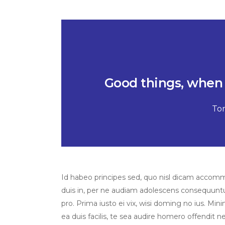
Good things, when 
To
Id habeo principes sed, quo nisl dicam accom
duis in, per ne audiam adolescens consequuntur
pro. Prima iusto ei vix, wisi doming no ius. Mini
ea duis facilis, te sea audire homero offendit ne