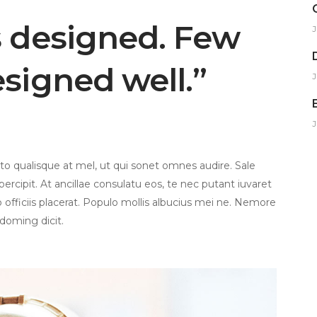
s designed. Few
J
esigned well.”
J
J
 qualisque at mel, ut qui sonet omnes audire. Sale
ercipit. At ancillae consulatu eos, te nec putant iuvaret
to officiis placerat. Populo mollis albucius mei ne. Nemore
 doming dicit.