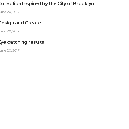
Collection Inspired by the City of Brooklyn
une 20, 2017
Design and Create.
une 20, 2017
Eye catching results
une 20, 2017