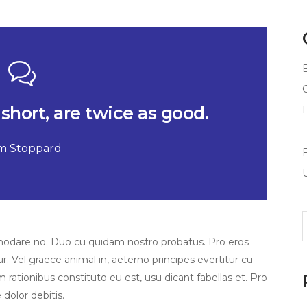
short, are twice as good.
m Stoppard
S
f
modare no. Duo cu quidam nostro probatus. Pro eros
. Vel graece animal in, aeterno principes evertitur cu
m rationibus constituto eu est, usu dicant fabellas et. Pro
 dolor debitis.