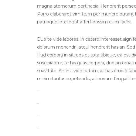
magna atomorum pertinacia. Hendrerit persequ
Porro elaboraret vim te, in per munere putant
patrioque intellegat affert possim eum facer.
Duo te vide labores, in cetero interesset sign
dolorum menandri, atqui hendrerit has an. Sed
Illud corpora in sit, eos et tota tibique, ea est 
suscipiantur, te his quas corpora, duo an orna
suavitate. An est vide natum, at has eruditi fab
minim tantas expetendis, at novum feugait te
toto togel
situs togel
link gacor
jacktoto