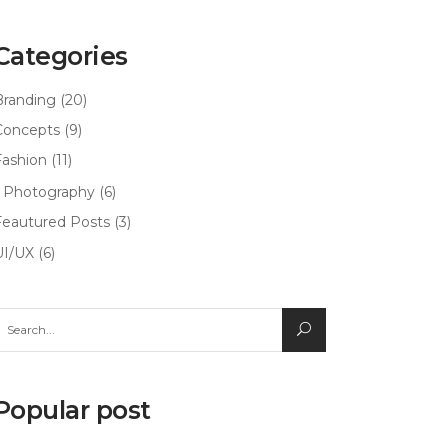
Categories
Branding
(20)
Concepts
(9)
Fashion
(11)
Photography
(6)
Feautured Posts
(3)
UI/UX
(6)
earch
or:
Popular post